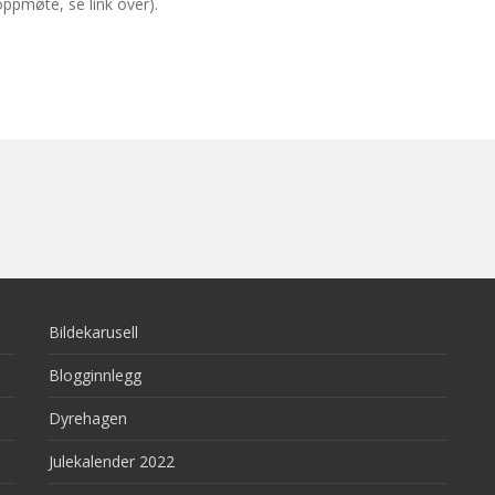
oppmøte, se link over).
Bildekarusell
Blogginnlegg
Dyrehagen
Julekalender 2022