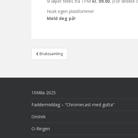
Vi løper felles fra TPM
kl. 09.00.
(For direkte 
Husk egen plastlomme!
Meld deg på!
Post
Brukssamling
navigation
10Mila 2025
Faddermiddag – “Chromecast med gutta”
Onstek
O-Ringen