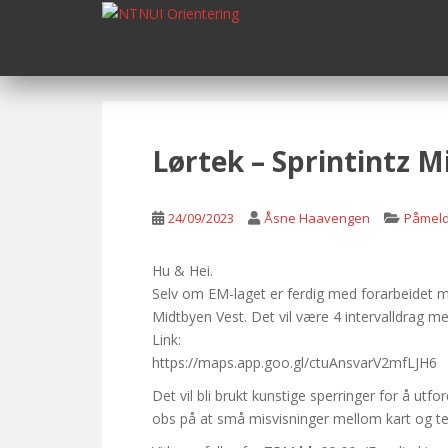
S
k
i
p
t
o
m
Lørtek – Sprintintz 
a
i
n
24/09/2023
Åsne Haavengen
Påmeld
c
o
Hu & Hei.
n
Selv om EM-laget er ferdig med forarbeidet mot 
t
Midtbyen Vest. Det vil være 4 intervalldrag me
e
Link:
n
https://maps.app.goo.gl/ctuAnsvarV2mfLJH6
t
Det vil bli brukt kunstige sperringer for å utfo
obs på at små misvisninger mellom kart og te