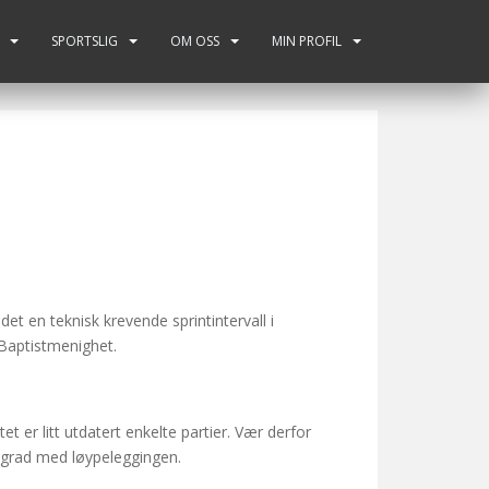
SPORTSLIG
OM OSS
MIN PROFIL
et en teknisk krevende sprintintervall i
 Baptistmenighet.
et er litt utdatert enkelte partier. Vær derfor
g grad med løypeleggingen.