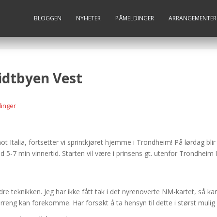
BLOGGEN
NYHETER
PÅMELDINGER
ARRANGEMENTER
Midtbyen Vest
inger
Italia, fortsetter vi sprintkjøret hjemme i Trondheim! På lørdag blir d
d 5-7 min vinnertid. Starten vil være i prinsens gt. utenfor Trondheim
rdre teknikken. Jeg har ikke fått tak i det nyrenoverte NM-kartet, så kart
rreng kan forekomme. Har forsøkt å ta hensyn til dette i størst muli