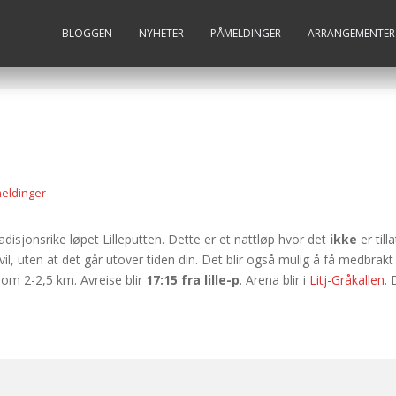
BLOGGEN
NYHETER
PÅMELDINGER
ARRANGEMENTER
eldinger
adisjonsrike løpet Lilleputten. Dette er et nattløp hvor det
ikke
er til
l, uten at det går utover tiden din. Det blir også mulig å få medbrakt d
lom 2-2,5 km. Avreise blir
17:15 fra lille-p
. Arena blir i
Litj-Gråkallen
. 