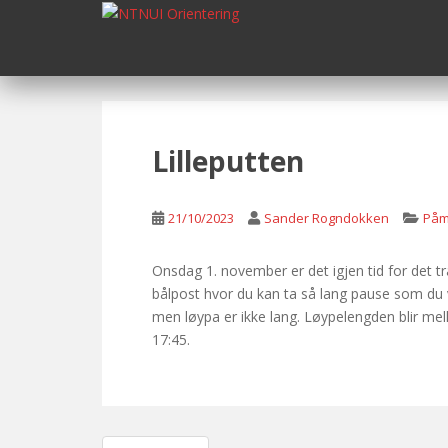
S
k
i
p
t
o
m
Lilleputten
a
i
n
21/10/2023
Sander Rogndokken
Påm
c
o
Onsdag 1. november er det igjen tid for det tr
n
bålpost hvor du kan ta så lang pause som du vi
t
men løypa er ikke lang. Løypelengden blir mel
e
17:45.
n
t
Post