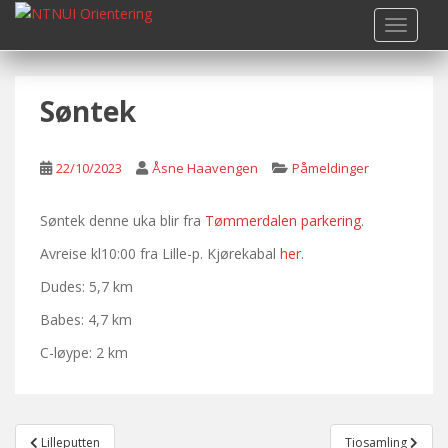
S
TOGGLE
k
i
p
Søntek
t
o
m
22/10/2023
Åsne Haavengen
Påmeldinger
a
i
n
Søntek denne uka blir fra
Tømmerdalen parkering
.
c
Avreise kl10:00 fra Lille-p. Kjørekabal
her
.
o
Dudes: 5,7 km
n
t
Babes: 4,7 km
e
C-løype: 2 km
n
t
Post
Lilleputten
Tiosamling