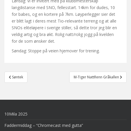
Lørdag: Vi er invitert med på klubbmesterskap
langdistanse med SNO, fellesstart. 14km for dudes, 10
for babes, og en kortere på 7km. Løyperlegger sier det
er blitt lagt i deres mest Tio-relevante terreng og at alle
SNOs eliteløpere i sverige stiller, så dette tror jeg blir en
veldig artig og bra økt. Rolig natt/rolig jogg på kvelden
for de som ønsker det.
Søndag: Stoppe på veien hjemover for trening.
Post
Søntek
M-Tiger NattRenn Gråkallen
navigation
10Mila 2025
Faddermiddag – “Chromecast med gutta”