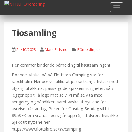
S
TOGGLE
k
i
p
Tiosamling
t
o
m
24/10/2023
Mats Eidsmo
Påmeldinger
a
i
n
Her kommer bindende påmelding til høstsamlingen!
c
Boende: Vi skal på på Flottsbro Camping sør for
o
stockholm. Her bor vi i akkurat passe trange hytter med
n
tilgang til akkurat passe gode kjøkkenmuligheter, så vi
t
legger opp til å lage mat selv. Vi må selv ta med
e
sengetøy og håndklær, samt vaske ut hyttene før
n
avreise på søndag. Prisen for Onsdag-Søndag vil bli
t
895SEK om vi antall pers går opp i 5, litt dyrere hvis ikke.
Sjekk ut hyttene her:
https://www.flottsbro.se/sv/camping