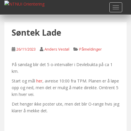
S
TOGGLE
k
i
p
Søntek Lade
t
o
m
26/11/2023
Anders Vestøl
Påmeldinger
a
i
n
På søndag blir det 5 o-intervaller i Devlebukta på ca 1
c
km.
o
Start og mål
her
, avreise 10:00 fra TPM. Planen er å løpe
n
opp og ned, men det er mulig å møte direkte. Omtrent 5
t
km hver vei.
e
Det henger ikke poster ute, men det blir O-range hvis jeg
n
klarer å mekke det.
t