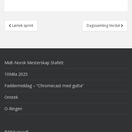
Post
Lørtek sprint
Dagssamling Verdal
navigation
Midt-Norsk Mesterskap Stafett
10Mila 2025
Faddermiddag – “Chromecast med gutta”
Onstek
O-Ringen
Bildekarusell