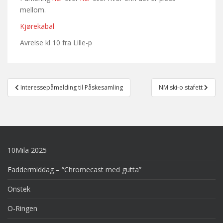
mellom.
Kjørekabal
Avreise kl 10 fra Lille-p
Post
Interessepåmelding til Påskesamling
NM ski-o stafett
navigation
10Mila 2025
Faddermiddag – “Chromecast med gutta”
Onstek
O-Ringen