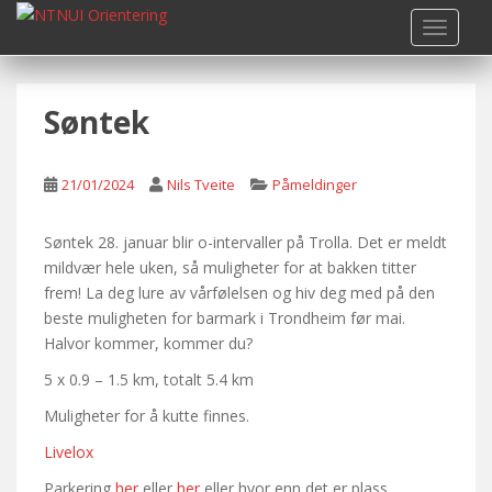
S
TOGGLE
k
i
p
Søntek
t
o
m
21/01/2024
Nils Tveite
Påmeldinger
a
i
n
Søntek 28. januar blir o-intervaller på Trolla. Det er meldt
c
mildvær hele uken, så muligheter for at bakken titter
o
frem! La deg lure av vårfølelsen og hiv deg med på den
n
beste muligheten for barmark i Trondheim før mai.
t
Halvor kommer, kommer du?
e
5 x 0.9 – 1.5 km, totalt 5.4 km
n
Muligheter for å kutte finnes.
t
Livelox
Parkering
her
eller
her
eller hvor enn det er plass