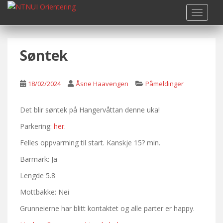
S
TOGGLE
k
i
p
Søntek
t
o
m
18/02/2024
Åsne Haavengen
Påmeldinger
a
i
n
Det blir søntek på Hangervåttan denne uka!
c
Parkering:
her
.
o
Felles oppvarming til start. Kanskje 15? min.
n
t
Barmark: Ja
e
Lengde 5.8
n
t
Mottbakke: Nei
Grunneierne har blitt kontaktet og alle parter er happy.