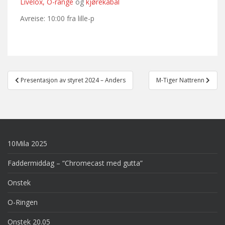
Livelox,
O-range
og
kjørekabal
Avreise: 10:00 fra lille-p
Post
Presentasjon av styret 2024 – Anders
M-Tiger Nattrenn
navigation
10Mila 2025
Faddermiddag – “Chromecast med gutta”
Onstek
O-Ringen
Onstek 20.05