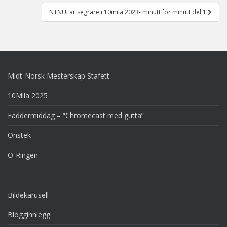
NTNUI är segrare i 10mila 2023- minutt for minutt del 1
Midt-Norsk Mesterskap Stafett
10Mila 2025
Faddermiddag – “Chromecast med gutta”
Onstek
O-Ringen
Bildekarusell
Blogginnlegg