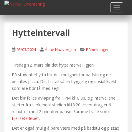
S
TOGGLE
k
i
p
Hytteintervall
t
o
m
03/03/2024
Åsne Haavengen
Påmeldinger
a
i
n
Tirsdag 12. mars blir det hytteintervall igjen!
c
På studenterhytta blir det mulighet for badstu og det
o
bestilles pizza. Det blir altså en hyggelig og sosial kveld
n
som alle bør få med seg!
t
Det blir felles avløping fra TPM kl18:00, og intervallene
e
starter fra Lerkendal stadion kl18:20. Hvert drag er 6
n
minutter med 2 minutter pause. Samme trasé som
t
Fjellseterløpet
.
Det er også mulig å bare være med på badstu og pizza:)