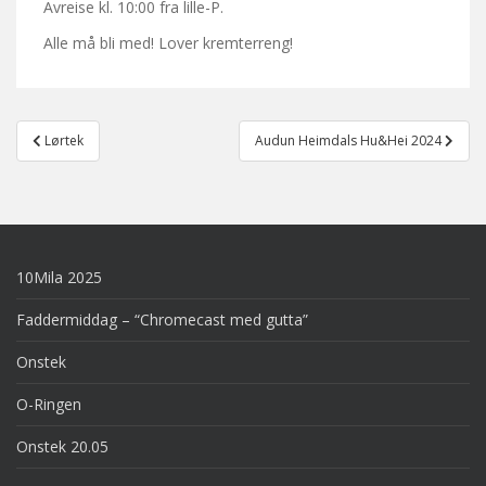
Avreise kl. 10:00 fra lille-P.
Alle må bli med! Lover kremterreng!
Post
Lørtek
Audun Heimdals Hu&Hei 2024
navigation
10Mila 2025
Faddermiddag – “Chromecast med gutta”
Onstek
O-Ringen
Onstek 20.05