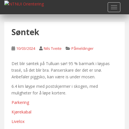
S
TOGGLE
k
i
p
Søntek
t
o
m
10/03/2024
Nils Tveite
Påmeldinger
a
i
n
Det blir søntek på Tulluan sør! 95 % barmark i løypas
c
trasé, så det blir bra. Panserskare der det er snø.
o
Anbefaler piggsko, kan være is under mosen.
n
6.4 km løype med postskjermer i skogen, med
t
muligheter for å løpe kortere.
e
Parkering
n
t
Kjørekabal
Livelox