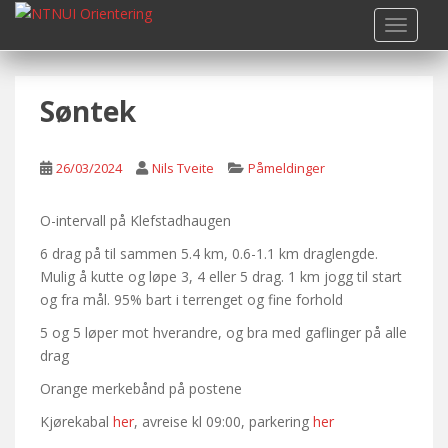
S
TOGGLE
k
i
p
Søntek
t
o
m
26/03/2024
Nils Tveite
Påmeldinger
a
i
n
O-intervall på Klefstadhaugen
c
6 drag på til sammen 5.4 km, 0.6-1.1 km draglengde.
o
Mulig å kutte og løpe 3, 4 eller 5 drag. 1 km jogg til start
n
og fra mål. 95% bart i terrenget og fine forhold
t
5 og 5 løper mot hverandre, og bra med gaflinger på alle
e
drag
n
t
Orange merkebånd på postene
Kjørekabal
her
, avreise kl 09:00, parkering
her