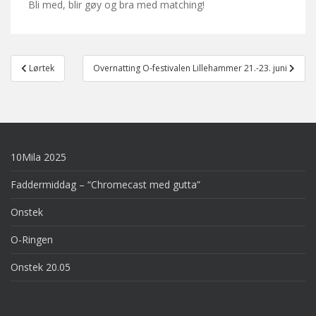
Bli med, blir gøy og bra med matching!
Post
Lørtek
Overnatting O-festivalen Lillehammer 21.-23. juni
navigation
10Mila 2025
Faddermiddag – “Chromecast med gutta”
Onstek
O-Ringen
Onstek 20.05