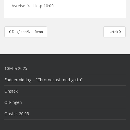
Avreise fra lille-p 10:00.
Post
DagRenn/NattRenn
Lørtek
navigation
10Mila 2025
Faddermiddag – “Chromecast med gutta”
Onstek
O-Ringen
Onstek 20.05