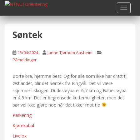
S
TOGGLE
k
i
p
Søntek
t
o
m
15/04/2024
Janne Tjørhom Aasheim
a
Påmeldinger
i
n
c
Borte bra, hjemme best. Og for alle som ikke har dratt til
o
Østlandet, blir det Søntek fra Ringvål. Det vil være
n
skjermer i skogen. Dudesløypa er 6,7 km og Babesløypa
t
er 4,5 km. Det er begrensede kuttemuligheter, men det
e
bør vel ikke gjøre noe når det tikker mot tio
n
Parkering
t
Kjørekabal
Livelox