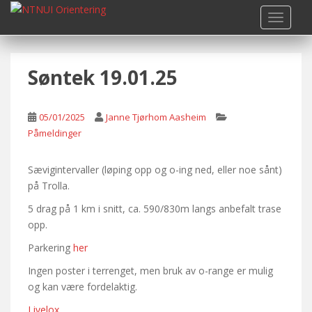
S
TOGGLE
k
i
p
Søntek 19.01.25
t
o
m
05/01/2025
Janne Tjørhom Aasheim
a
Påmeldinger
i
n
c
Sævigintervaller (løping opp og o-ing ned, eller noe sånt)
o
på Trolla.
n
5 drag på 1 km i snitt, ca. 590/830m langs anbefalt trase
t
opp.
e
Parkering
her
n
t
Ingen poster i terrenget, men bruk av o-range er mulig
og kan være fordelaktig.
Livelox