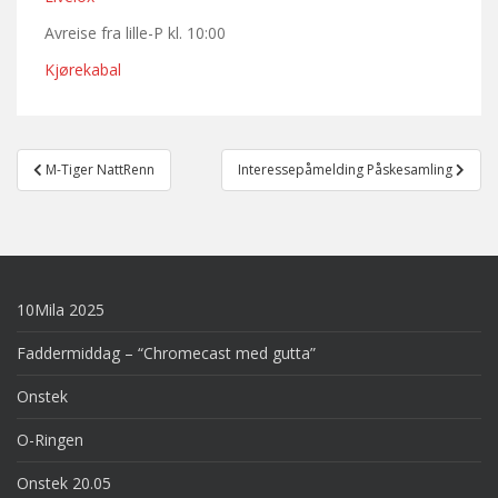
Avreise fra lille-P kl. 10:00
Kjørekabal
Post
M-Tiger NattRenn
Interessepåmelding Påskesamling
navigation
10Mila 2025
Faddermiddag – “Chromecast med gutta”
Onstek
O-Ringen
Onstek 20.05