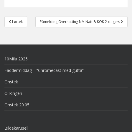
Post
Lørtek
Påmelding Overnatting NM Natt & KOK 2-dagers
navigation
10Mila 2025
Faddermiddag – “Chromecast med gutta”
Onstek
O-Ringen
Onstek 20.05
Bildekarusell