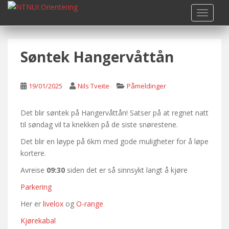
S
TOGGLE
k
i
p
Søntek Hangervåttån
t
o
m
19/01/2025
Nils Tveite
Påmeldinger
a
i
n
Det blir søntek på Hangervåttån! Satser på at regnet natt
c
til søndag vil ta knekken på de siste snørestene.
o
Det blir en løype på 6km med gode muligheter for å løpe
n
kortere.
t
Avreise
09:30
siden det er så sinnsykt langt å kjøre
e
n
Parkering
t
Her er
livelox
og
O-range
Kjørekabal