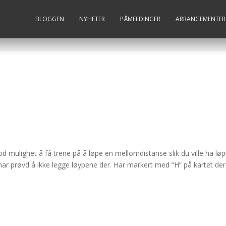
BLOGGEN
NYHETER
PÅMELDINGER
ARRANGEMENTER
 mulighet å få trene på å løpe en mellomdistanse slik du ville ha løpt
har prøvd å ikke legge løypene der. Har markert med “H” på kartet der