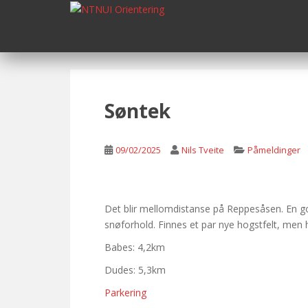
S
k
i
p
t
o
m
Søntek
a
i
n
09/02/2025
Nils Tveite
Påmeldinger
c
o
n
Det blir mellomdistanse på Reppesåsen. En god
t
snøforhold. Finnes et par nye hogstfelt, men 
e
n
Babes: 4,2km
t
Dudes: 5,3km
Parkering