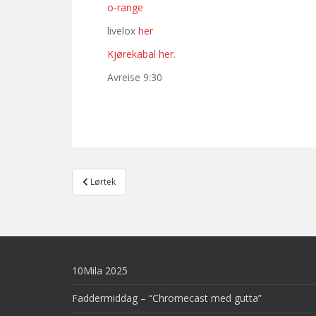
o-range
livelox
her
Kjørekabal her.
Avreise 9:30
Post
Lørtek
navigation
10Mila 2025
Faddermiddag – “Chromecast med gutta”