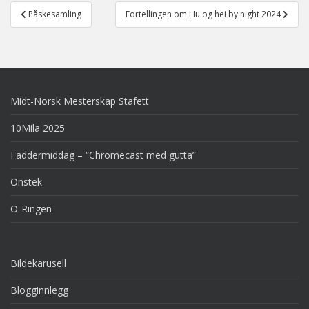
Post
Påskesamling
Fortellingen om Hu og hei by night 2024
navigation
Midt-Norsk Mesterskap Stafett
10Mila 2025
Faddermiddag – “Chromecast med gutta”
Onstek
O-Ringen
Bildekarusell
Blogginnlegg