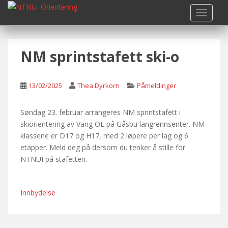
S
TOGGLE
k
i
p
NM sprintstafett ski-o
t
o
m
13/02/2025
Thea Dyrkorn
Påmeldinger
a
i
n
Søndag 23. februar arrangeres NM sprintstafett i
c
skiorientering av Vang OL på Gåsbu langrennsenter. NM-
o
klassene er D17 og H17, med 2 løpere per lag og 6
n
etapper. Meld deg på dersom du tenker å stille for
t
NTNUI på stafetten.
e
n
Innbydelse
t