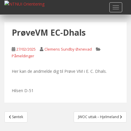
S
TOGGLE
k
i
p
PrøveVM EC-Dhals
t
o
m
27/02/2025
Clemens Sundby Øxnevad
a
Påmeldinger
i
n
c
Her kan de andmelde dig til Prøve VM i E. C. Dhals.
o
n
Hilsen D-51
t
e
n
t
Post
Søntek
JWOC uttak – Hjelmeland
navigation