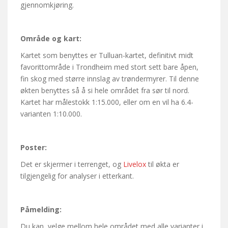
gjennomkjøring.
Område og kart:
Kartet som benyttes er Tulluan-kartet, definitivt midt
favorittområde i Trondheim med stort sett bare åpen,
fin skog med større innslag av trøndermyrer. Til denne
økten benyttes så å si hele området fra sør til nord.
Kartet har målestokk 1:15.000, eller om en vil ha 6.4-
varianten 1:10.000.
Poster:
Det er skjermer i terrenget, og
Livelox
til økta er
tilgjengelig for analyser i etterkant.
Påmelding:
Du kan velge mellom hele området med alle varianter i