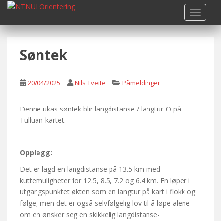
S
TOGGLE
k
i
p
Søntek
t
o
m
20/04/2025
Nils Tveite
Påmeldinger
a
i
n
Denne ukas søntek blir langdistanse / langtur-O på
c
Tulluan-kartet.
o
n
Opplegg:
t
e
Det er lagd en langdistanse på 13.5 km med
n
kuttemuligheter for 12.5, 8.5, 7.2 og 6.4 km. En løper i
t
utgangspunktet økten som en langtur på kart i flokk og
følge, men det er også selvfølgelig lov til å løpe alene
om en ønsker seg en skikkelig langdistanse-