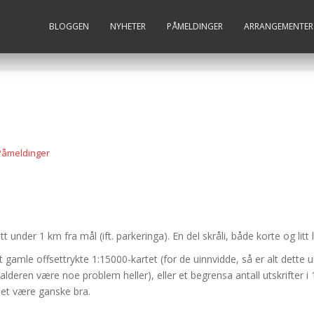
BLOGGEN
NYHETER
PÅMELDINGER
ARRANGEMENTER
Påmeldinger
tt under 1 km fra mål (ift. parkeringa). En del skråli, både korte og litt 
gamle offsettrykte 1:15000-kartet (for de uinnvidde, så er alt dette u
 alderen være noe problem heller), eller et begrensa antall utskrifter
 det være ganske bra.