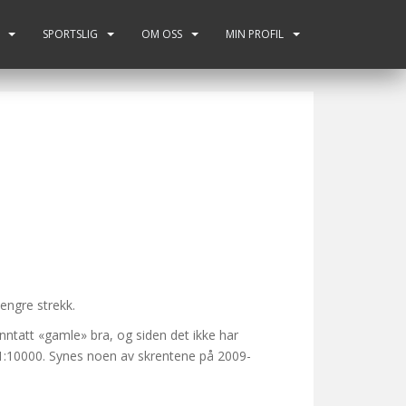
SPORTSLIG
OM OSS
MIN PROFIL
lengre strekk.
nntatt «gamle» bra, og siden det ikke har
 i 1:10000. Synes noen av skrentene på 2009-