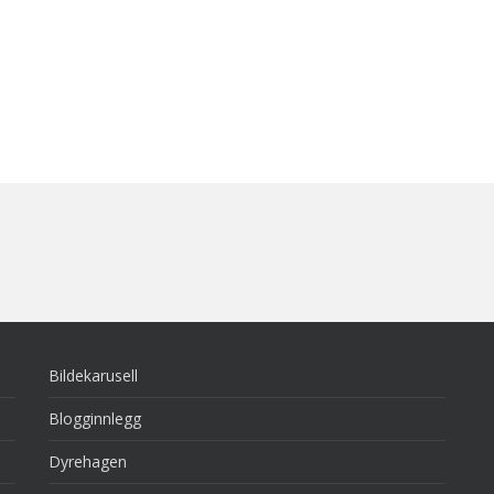
Bildekarusell
Blogginnlegg
Dyrehagen