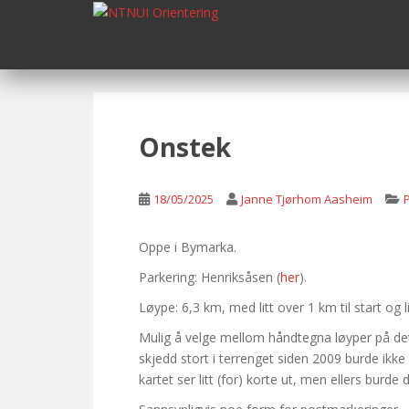
S
k
i
p
t
o
m
Onstek
a
i
n
18/05/2025
Janne Tjørhom Aasheim
c
o
Oppe i Bymarka.
n
Parkering: Henriksåsen (
her
).
t
e
Løype: 6,3 km, med litt over 1 km til start og li
n
Mulig å velge mellom håndtegna løyper på det 
t
skjedd stort i terrenget siden 2009 burde ikke
kartet ser litt (for) korte ut, men ellers burde