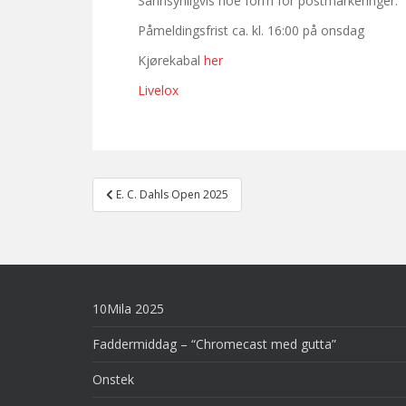
Sannsynligvis noe form for postmarkeringer.
Påmeldingsfrist ca. kl. 16:00 på onsdag
Kjørekabal
her
Livelox
Post
E. C. Dahls Open 2025
navigation
10Mila 2025
Faddermiddag – “Chromecast med gutta”
Onstek