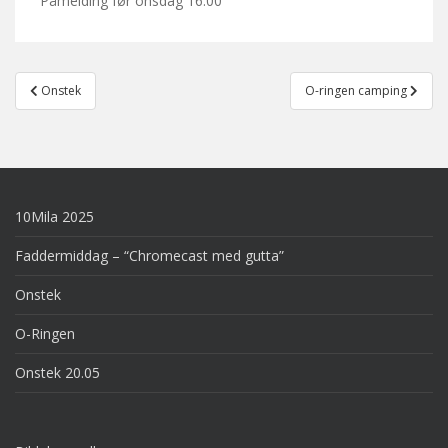
Påmelding før onsdag 16:00
Post
Onstek
O-ringen camping
navigation
10Mila 2025
Faddermiddag – “Chromecast med gutta”
Onstek
O-Ringen
Onstek 20.05