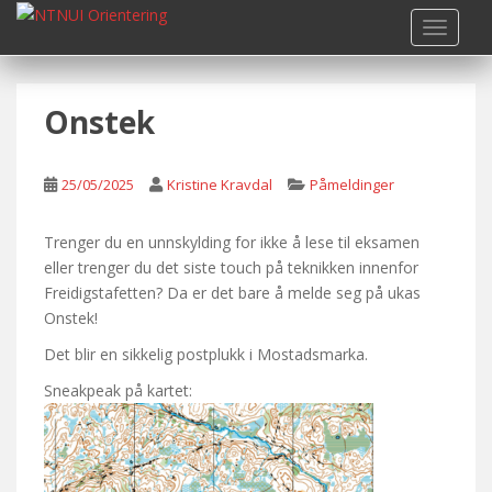
S
TOGGLE
k
i
p
Onstek
t
o
m
25/05/2025
Kristine Kravdal
Påmeldinger
a
i
n
Trenger du en unnskylding for ikke å lese til eksamen
c
eller trenger du det siste touch på teknikken innenfor
o
Freidigstafetten? Da er det bare å melde seg på ukas
n
Onstek!
t
Det blir en sikkelig postplukk i Mostadsmarka.
e
Sneakpeak på kartet:
n
t