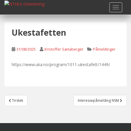
S
TOGGLE
k
i
p
Ukestafetten
t
o
m
31/08/2025
Kristoffer Sætaberget
Påmeldinger
a
i
n
https://www.uka.no/program/1011-ukestafett/1449/
c
o
n
t
Post
e
Tirstek
Interessepåmelding NSM
navigation
n
t