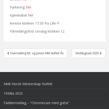
Parkering:
her
Kjørekabal:
her
Avreise klokken 17:30 fra Lille-P
Påmeldingsfrist onsdag klokken 12
Post
Overnatting NC og junior-NM stafett Ås
Veddugnad 2025
navigation
Midt-Norsk Mesterskap Stafett
10Mila 2025
Faddermiddag – “Chromecast med gutta”