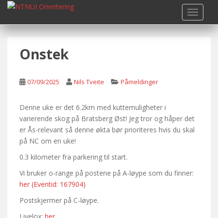
S
TOGGLE
k
i
p
Onstek
t
o
m
07/09/2025
Nils Tveite
Påmeldinger
a
i
n
Denne uke er det 6.2km med kuttemuligheter i
c
varierende skog på Bratsberg Øst! Jeg tror og håper det
o
er Ås-relevant så denne økta bør prioriteres hvis du skal
n
på NC om en uke!
t
0.3 kilometer fra parkering til start.
e
Vi bruker o-range på postene på A-løype som du finner:
n
her (Eventid: 167904)
t
Postskjermer på C-løype.
Livelox:
her