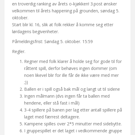
en troverdig ranking av årets o-kjøkken! 3.post ønsker
velkommen til årets happening på grounden, søndag 5.
oktober.
Start blir kl. 16, slik at folk rekker å komme seg etter
lørdagens begivenheter.
Påmeldingsfrist: Søndag 5. oktober. 15:59
Regler.
Regner med folk klarer å holde seg for gode til for
råttent spill, derfor behøves ingen dommer (om
noen likevel blir for ille får de ikke være med mer
;))
Ballen er i spill også bak mål og langt ut til sidene
Ingen målmann (dvs ingen får ta ballen med
hendene, eller stå fast i mål)
3-4 spillere på banen per lag etter antall spillere på
laget med færrest deltagere.
Kampene spilles over 2*5 minutter med sidebytte.
I gruppespillet er det laget i vedkommende gruppe