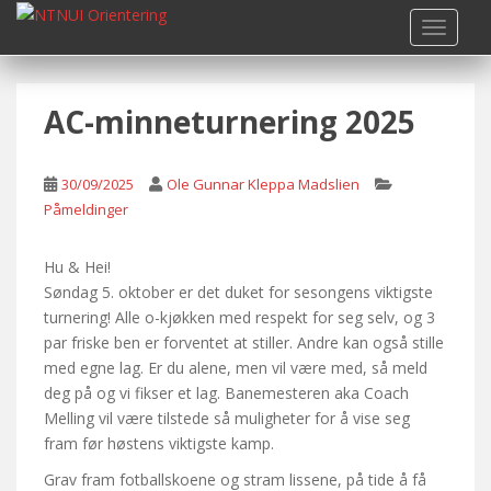
S
TOGGLE
k
i
p
AC-minneturnering 2025
t
o
m
30/09/2025
Ole Gunnar Kleppa Madslien
a
Påmeldinger
i
n
c
Hu & Hei!
o
Søndag 5. oktober er det duket for sesongens viktigste
n
turnering! Alle o-kjøkken med respekt for seg selv, og 3
t
par friske ben er forventet at stiller. Andre kan også stille
e
med egne lag. Er du alene, men vil være med, så meld
n
deg på og vi fikser et lag. Banemesteren aka Coach
t
Melling vil være tilstede så muligheter for å vise seg
fram før høstens viktigste kamp.
Grav fram fotballskoene og stram lissene, på tide å få