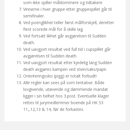
som ikke spiller måldommere og tidtakere
Vinnerne i hver gruppe etter gruppespillet går til
semifinaler.
Ved poenglikhet teller først målforskjell, deretter
flest scorede mål for å skille lag.
Ved fortsatt likhet går avgjørelsen til Sudden
death.
Ved uavgjort resultat ved full tid i cupspillet går
avgjørelsen til Sudden death.
Ved uavgjort resultat etter kjedelig lang Sudden
death avgjøres kampen ved stein/saks/papir.
Orienteringssko (pigg) er totalt forbudt!
Alle regler kan sees på som tentative. Både
lovgivende, utøvende og dømmende mandat
ligger i sin helhet hos 3.post. Eventuelle klager
rettes til jurymedlemmer boende på HK 53
11,,12,13 & 14, før de forkastes.