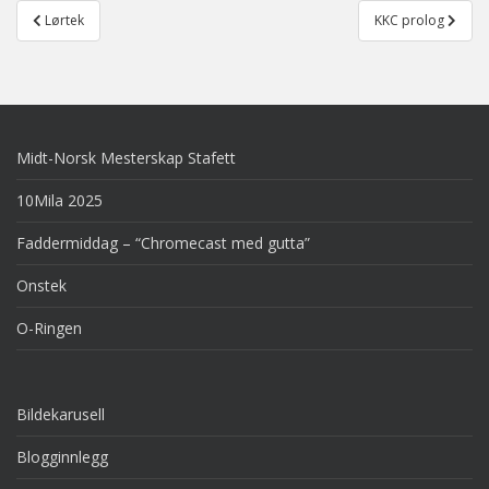
Post
Lørtek
KKC prolog
navigation
Midt-Norsk Mesterskap Stafett
10Mila 2025
Faddermiddag – “Chromecast med gutta”
Onstek
O-Ringen
Bildekarusell
Blogginnlegg