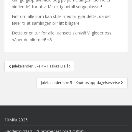
bindende) for at vi får riktig antall sengeplasser!
Fint om alle som kan stille med bil gjør dette, da det
fører til at samlingen blir litt billigere.
Dette er en tur for alle, uansett skinivå! Vi gleder oss,
håper du blir med! <3
Post
Julekalender luke 4 – Flaskas julelåt
navigation
Julekalender luke 5 – Knøttos oppdagelsesreise
10Mila 2025
Faddermiddag – “Chromecast med gutta”