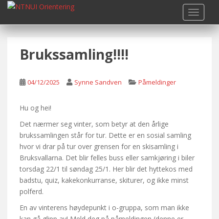
S
TOGGLE
k
i
p
Brukssamling!!!!
t
o
m
04/12/2025
Synne Sandven
Påmeldinger
a
i
n
Hu og hei!
c
Det nærmer seg vinter, som betyr at den årlige
o
brukssamlingen står for tur. Dette er en sosial samling
n
hvor vi drar på tur over grensen for en skisamling i
t
Bruksvallarna. Det blir felles buss eller samkjøring i biler
e
torsdag 22/1 til søndag 25/1. Her blir det hyttekos med
n
badstu, quiz, kakekonkurranse, skiturer, og ikke minst
t
polferd.
En av vinterens høydepunkt i o-gruppa, som man ikke
kan gå glipp av! Meld deg på påmeldingen (denne er