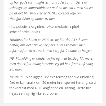
og har gode turmuligheter i området rundt. Dette er
avhengig av snøforholdene i midten av mars, men satser
på at det blir bra! Her er NTNUI koienes info om
Heinfjordstua og bilder av den;
https://koiene.org.ntnu.no/koiene/koiene.php?
k=heinfjordstua&l=1
Totalpris for koien er 2500 kr, og blir det 25 stk som
deltar, blir det 100 kr per pers. Ellers kommer mer
informasjon etter hvert, men sørg for å holde av helgen.
NB: Påmelding er bindende fra og med tirsdag 17. mars,
men det er fult mulig å melde seg på helt frem til fredag
20. mars.
NB nr. 2: Koien ligger i sperret terreng for NM ultralang.
Det er kun snakk om 50 meter inn i sperret terreng, så vi
tar kontakt med NOF angående en løsning. Dette blir
høyst sannsynlig ikke et problem.