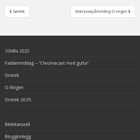
Post
Søntek
Interessepåmelding O-ringen
navigation
10Mila 2025
Faddermiddag – “Chromecast med gutta”
Onstek
O-Ringen
Onstek 20.05
Bildekarusell
Blogginnlegg