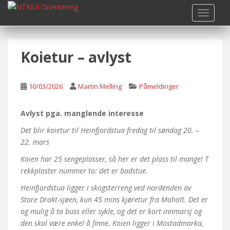
S
TOGGLE
k
i
p
Koietur – avlyst
t
o
m
10/03/2026
Martin Melling
Påmeldinger
a
i
n
Avlyst pga. manglende interesse
c
Det blir koietur til Heinfjordstua fredag til søndag 20. –
o
22. mars
n
Koien har 25 sengeplasser, så her er det plass til mange! T
t
rekkplaster nummer to: det er badstue.
e
n
Heinfjordstua ligger i skogsterreng ved nordenden av
t
Store Drakt-sjøen, kun 45 mins kjøretur fra Moholt. Det er
og mulig å ta buss eller sykle, og det er kort innmarsj og
den skal være enkel å finne. Koien ligger i Mostadmarka,