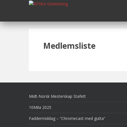
S
k
i
p
t
o
m
Medlemsliste
a
i
n
c
o
n
t
e
Midt-Norsk Mesterskap Stafett
n
t
10Mila 2025
Faddermiddag – “Chromecast med gutta”