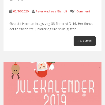
05/10/2020
Peter Andreas Gisholt
1 Comment
Øverst i Herman Krags veg 33 finner vi D-16. Her finnes
det to tøfler, tre juniorer og fire snille gutter
READ MORE