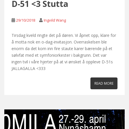
D-51 <3 Stutta
29/10/2018
Ingvild Wang
Tirsdag kveld ringte det på døren. Vi åpnet opp, klare for
å motta nok en o-dag-invitasjon. Overraskelsen ble
enorm da det kom inn fire staute karer bærende på et
sølvfat med et symfoniorkester i bakgrunn. Det var
ingen tvil i våre hjerter på at vi ønsket å oppleve D-51s
JALLAGALLA <333
READ MORE