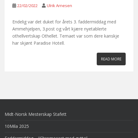
22/02/2022
Ulrik Arnesen
Endelig var det duket for årets 3. faddermiddag med
Ammehjelpen, 3.post og vårt kjære nyetablerte
othellvertskap Othellet. Temaet var som dere kanskje
har skjønt Paradise Hotell.
READ MORE
Midt-Norsk Mesterskap Stafett
10Mila 2025