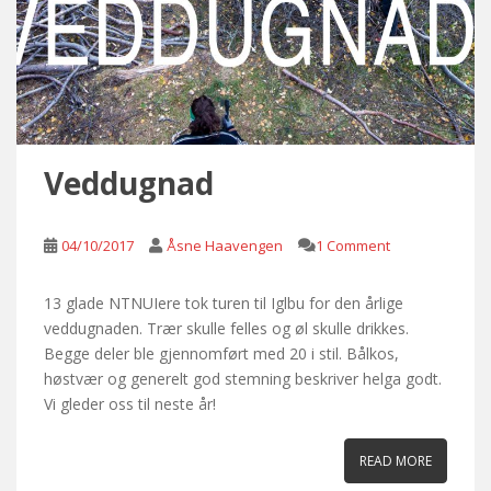
Veddugnad
04/10/2017
Åsne Haavengen
1 Comment
13 glade NTNUIere tok turen til Iglbu for den årlige
veddugnaden. Trær skulle felles og øl skulle drikkes.
Begge deler ble gjennomført med 20 i stil. Bålkos,
høstvær og generelt god stemning beskriver helga godt.
Vi gleder oss til neste år!
READ MORE