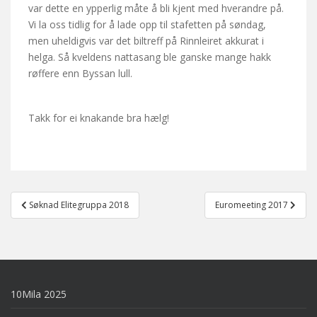
var dette en ypperlig måte å bli kjent med hverandre på.
Vi la oss tidlig for å lade opp til stafetten på søndag,
men uheldigvis var det biltreff på Rinnleiret akkurat i
helga. Så kveldens nattasang ble ganske mange hakk
røffere enn Byssan lull.
Takk for ei knakande bra hælg!
Post
Søknad Elitegruppa 2018
Euromeeting 2017
navigation
10Mila 2025