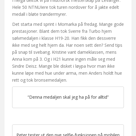
I helga deltok vi på midtnorsk mesterskap på Levanger.
Hele 50 NTNUIere tok turen nordover for å jakte edelt
medall i bløte trøndermyrer.
Det starta med sprint i Momarka på fredag. Mange gode
prestasjoner. Blant dem tok Sverre fra Turbo hjem
sølvmedaljen i klasse H19-20. Han fikk den dessverre
ikke med seg helt hjem da. Har noen sett den? Send tips
på snap til svebang. Kristine vant dameklassen, mens
Anna kom på 3. Og i H21 kunne ingen måle seg med
Sindre Deisz. Mange ble disket i løypa hvor man ikke
kunne løpe med hue under arma, men Anders holdt hue
rett og tok bronsemedaljen.
“Denna medaljen skal jeg ha på for alltid”
Peter tester ut den nye selfie-funksjonen på mobilen