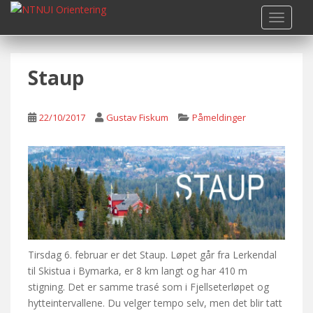
S
TOGGLE
k
i
p
Staup
t
o
m
22/10/2017
Gustav Fiskum
Påmeldinger
a
i
n
c
o
n
t
e
n
Tirsdag 6. februar er det Staup. Løpet går fra Lerkendal
t
til Skistua i Bymarka, er 8 km langt og har 410 m
stigning. Det er samme trasé som i Fjellseterløpet og
hytteintervallene. Du velger tempo selv, men det blir tatt