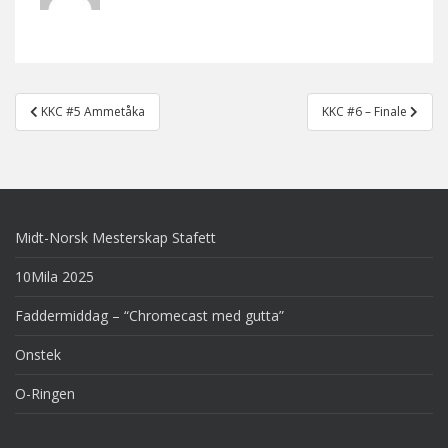
Post
KKC #5 Ammetåka
KKC #6 – Finale
navigation
Midt-Norsk Mesterskap Stafett
10Mila 2025
Faddermiddag – “Chromecast med gutta”
Onstek
O-Ringen