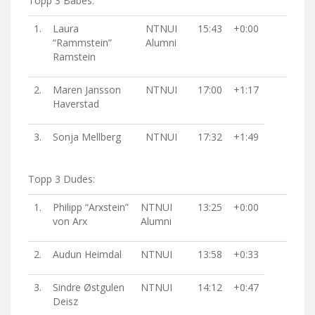
Topp 3 Babes:
1.
Laura
NTNUI
15:43
+0:00
“Rammstein”
Alumni
Ramstein
2.
Maren Jansson
NTNUI
17:00
+1:17
Haverstad
3.
Sonja Mellberg
NTNUI
17:32
+1:49
Topp 3 Dudes:
1.
Philipp “Arxstein”
NTNUI
13:25
+0:00
von Arx
Alumni
2.
Audun Heimdal
NTNUI
13:58
+0:33
3.
Sindre Østgulen
NTNUI
14:12
+0:47
Deisz