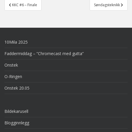
Post
KKC #6 – Finale
Søndagsteknikk
navigation
10Mila 2025
Faddermiddag – “Chromecast med gutta”
Onstek
O-Ringen
Onstek 20.05
Bildekarusell
Blogginnlegg