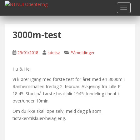
S
TOGGLE
k
i
p
3000m-test
t
o
m
29/01/2018
sdeisz
Påmeldinger
a
i
n
Hu & Hei!
c
Vi kjører igang med første test for året med en 3000m i
o
Ranheimshallen fredag 2. februar. Avkjøring fra Lille-P
n
18:45. Start på første heat blir 1945. Inndeling i heat i
t
over/under 10min.
e
Om du ikke skal løpe selv, meld deg på som
n
tidtaker/tilskuer/heiagjeng.
t