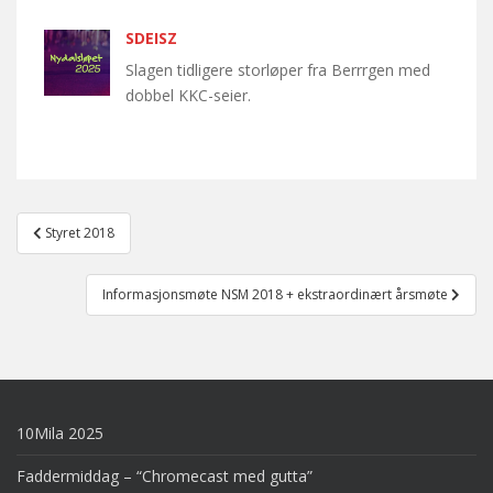
SDEISZ
Slagen tidligere storløper fra Berrrgen med
dobbel KKC-seier.
Post
Styret 2018
navigation
Informasjonsmøte NSM 2018 + ekstraordinært årsmøte
10Mila 2025
Faddermiddag – “Chromecast med gutta”