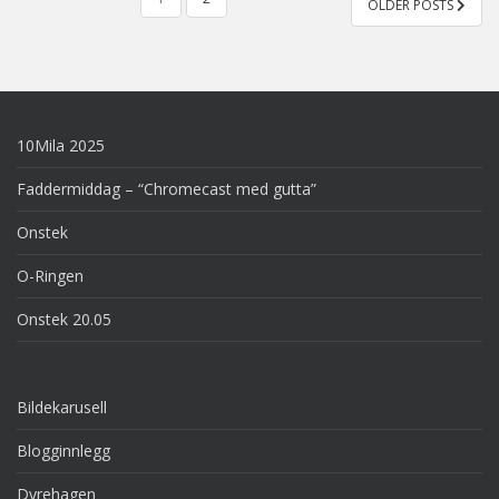
OLDER POSTS
PAGINATION
10Mila 2025
Faddermiddag – “Chromecast med gutta”
Onstek
O-Ringen
Onstek 20.05
Bildekarusell
Blogginnlegg
Dyrehagen