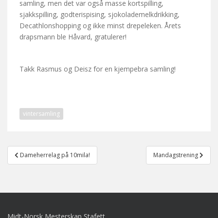
samling, men det var også masse kortspilling,
sjakkspilling, godterispising, sjokolademelkdrikking,
Decathlonshopping og ikke minst drepeleken. Årets
drapsmann ble Håvard, gratulerer!
Takk Rasmus og Deisz for en kjempebra samling!
vintersamling
Post
Dameherrelag på 10mila!
Mandagstrening
navigation
Midt-Norsk Mesterskap Stafett