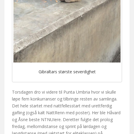
Gibraltars største severdighet
Torsdagen dro vi videre til Punta Umbria hvor vi skulle
løpe fem konkurranser og tilbringe resten av samlinga.
Det hele startet med nattfellesstart med urettferdig
gafling (også kalt NattRenn med poster). Her ble Håvard
og Åsne beste NTNUIere. Deretter fulgte det prolog
fredag, mellomdistanse og sprint på lørdagen og
langdistanse (med jaktstart for eliteklassen) på