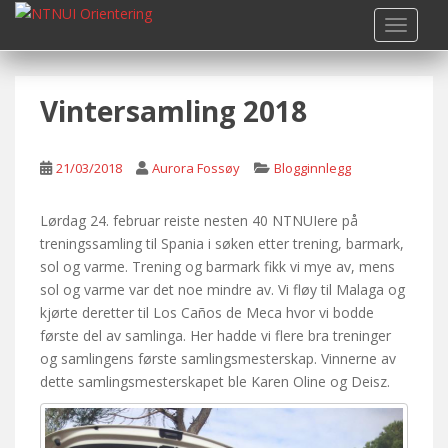
S
TOGGLE
k
i
p
Vintersamling 2018
t
o
m
21/03/2018
Aurora Fossøy
Blogginnlegg
a
i
n
Lørdag 24. februar reiste nesten 40 NTNUIere på
c
treningssamling til Spania i søken etter trening, barmark,
o
sol og varme. Trening og barmark fikk vi mye av, mens
n
sol og varme var det noe mindre av. Vi fløy til Malaga og
t
kjørte deretter til Los Caños de Meca hvor vi bodde
e
første del av samlinga. Her hadde vi flere bra treninger
n
og samlingens første samlingsmesterskap. Vinnerne av
t
dette samlingsmesterskapet ble Karen Oline og Deisz.