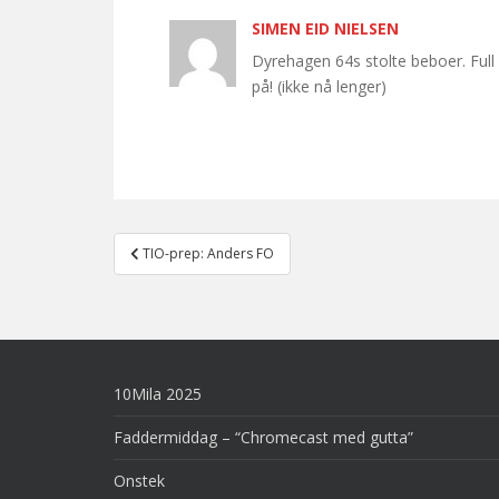
SIMEN EID NIELSEN
Dyrehagen 64s stolte beboer. Full 
på! (ikke nå lenger)
Post
TIO-prep: Anders FO
navigation
10Mila 2025
Faddermiddag – “Chromecast med gutta”
Onstek