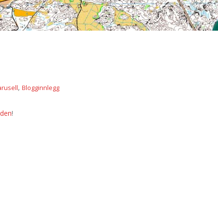
,
arusell
Blogginnlegg
dden
!