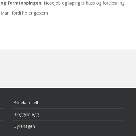
n og formtoppingen:
Nosejob og løping til buss og forelesning
:
Mari, fordi ho er gæærn
Bildekarusell
Blogginnlegg
Dyrehagen