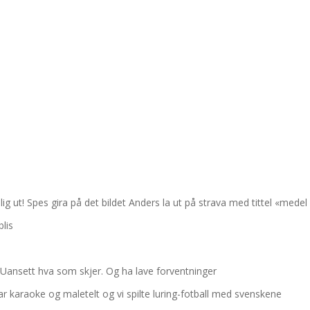
ig ut! Spes gira på det bildet Anders la ut på strava med tittel «medel
lis
. Uansett hva som skjer. Og ha lave forventninger
r karaoke og maletelt og vi spilte luring-fotball med svenskene