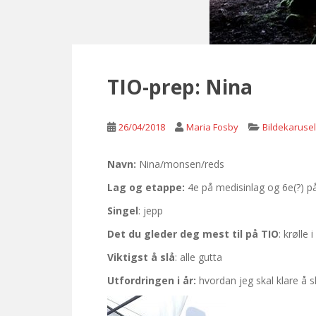
TIO-prep: Nina
26/04/2018
Maria Fosby
Bildekarusel
Navn:
Nina/monsen/reds
Lag og etappe:
4e på medisinlag og 6e(?) p
Singel
: jepp
Det du gleder deg mest til på TIO
: krølle
Viktigst å slå
: alle gutta
Utfordringen i år:
hvordan jeg skal klare å 