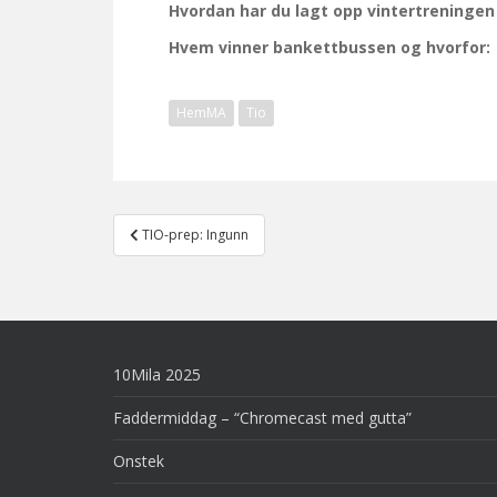
Hvordan har du lagt opp vintertreninge
Hvem vinner bankettbussen og hvorfor
HemMA
Tio
Post
TIO-prep: Ingunn
navigation
10Mila 2025
Faddermiddag – “Chromecast med gutta”
Onstek