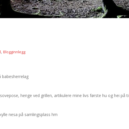
,
l
Blogginnlegg
å babesherrelag
 i sovepose, henge ved grillen, artikulere mine livs første hu og hei på t
skylle nesa på samlingsplass hm