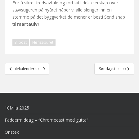
For å sikre fredsavtale og fortsatt delt eierskap over
støvsugeren på nyåret håper vi alle slenger inn en
stemme på det byggverket de mener er best! Send snap
til
martaulv!
3. post
Hønseburet
Post
Julekalenderluke 9
Søndagsteknikk
navigation
10Mila 2025
Faddermiddag – “Chromecast med gutta”
Onstek