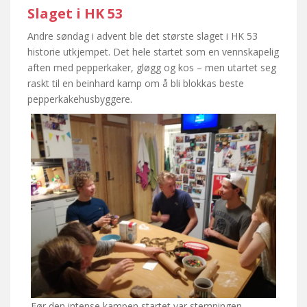
Slaget i HK 53
Andre søndag i advent ble det største slaget i HK 53
historie utkjempet. Det hele startet som en vennskapelig
aften med pepperkaker, gløgg og kos – men utartet seg
raskt til en beinhard kamp om å bli blokkas beste
pepperkakehusbyggere.
Før den intense kampen startet var stemningen