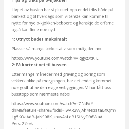
Tips og triks på o-kjøkken
I løpet av høsten har vi plukket opp endel triks både på
bankett og til hverdags som vi tenkte kan komme til
nytte for nye o-kjøkken-beboere og kanskje de erfarne
også kan finne noe nytt.
1: Utnytt badet maksimalt
Plasser så mange tørkestativ som mulig der inne
https://www.youtube.com/watch?v=IqgyzXtK_EI
2: Få kortest vei til bussen
Etter mange måneder med graving og boring som
vekkerklokke på morgningen, har det endelig kommet
noe godt ut av den evige veibyggingen. Vi har fått oss
busstopp som nærmeste nabo!
https://www.youtube.com/watch?v=7iNdVrY-
dhM&feature=share&fbclid=IwAR2vvjAh4NxsFtaBXQmY
Lg5KOaAdB-JaN908K_snuvAsLeB1StNyD96VkaA
Pers: 27sek