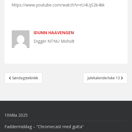
https://www.youtube.com/watch?v=rU4UjS2b4kk
IDUNN HAAVENGEN
Digger NTNU Moholt
Post
Søndagsteknikk
Julekalenderluke 13
navigation
10Mila 2025
Faddermiddag – “Chromecast med gutta”