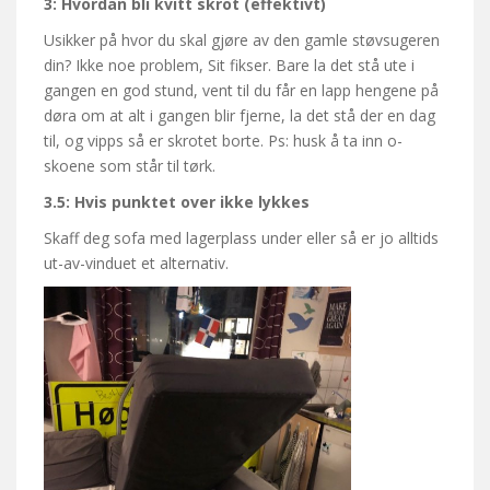
3: Hvordan bli kvitt skrot (effektivt)
Usikker på hvor du skal gjøre av den gamle støvsugeren
din? Ikke noe problem, Sit fikser. Bare la det stå ute i
gangen en god stund, vent til du får en lapp hengene på
døra om at alt i gangen blir fjerne, la det stå der en dag
til, og vipps så er skrotet borte. Ps: husk å ta inn o-
skoene som står til tørk.
3.5: Hvis punktet over ikke lykkes
Skaff deg sofa med lagerplass under eller så er jo alltids
ut-av-vinduet et alternativ.