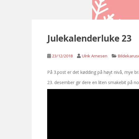
Julekalenderluke 23
23/12/2018
Ulrik Arnesen
Bildekaruse
På 3.post er det kødding på høyt nivå, mye b
23. desember gir dere en liten smakebit på n