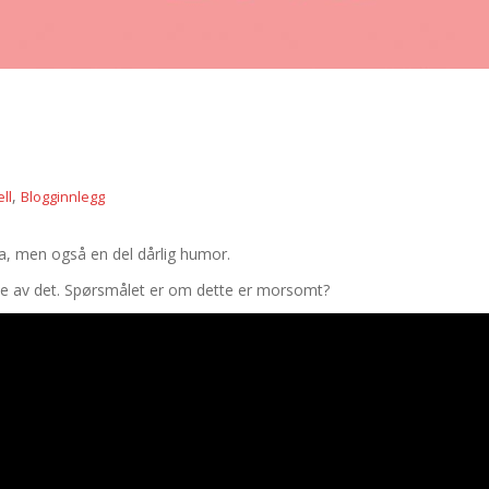
,
ll
Blogginnlegg
ra, men også en del dårlig humor.
oe av det. Spørsmålet er om dette er morsomt?