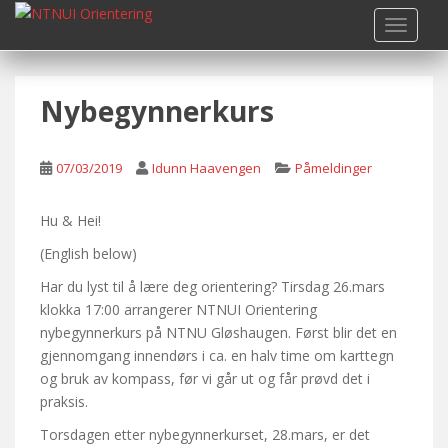
S
TOGGLE
k
i
p
Nybegynnerkurs
t
o
m
07/03/2019
Idunn Haavengen
Påmeldinger
a
i
n
Hu & Hei!
c
(English below)
o
Har du lyst til å lære deg orientering? Tirsdag 26.mars
n
klokka 17:00 arrangerer NTNUI Orientering
t
nybegynnerkurs på NTNU Gløshaugen. Først blir det en
e
gjennomgang innendørs i ca. en halv time om karttegn
n
og bruk av kompass, før vi går ut og får prøvd det i
t
praksis.
Torsdagen etter nybegynnerkurset, 28.mars, er det