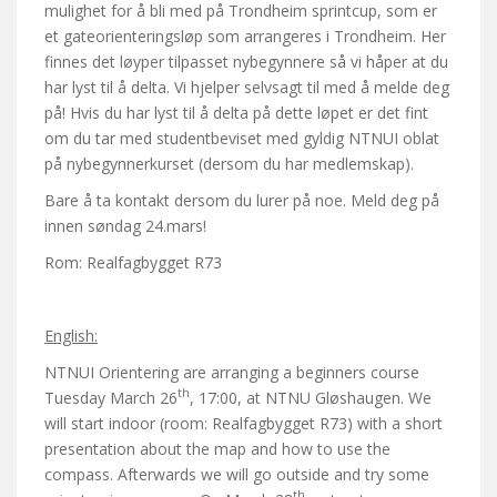
mulighet for å bli med på Trondheim sprintcup, som er
et gateorienteringsløp som arrangeres i Trondheim. Her
finnes det løyper tilpasset nybegynnere så vi håper at du
har lyst til å delta. Vi hjelper selvsagt til med å melde deg
på! Hvis du har lyst til å delta på dette løpet er det fint
om du tar med studentbeviset med gyldig NTNUI oblat
på nybegynnerkurset (dersom du har medlemskap).
Bare å ta kontakt dersom du lurer på noe. Meld deg på
innen søndag 24.mars!
Rom: Realfagbygget R73
English:
NTNUI Orientering are arranging a beginners course
th
Tuesday March 26
, 17:00, at NTNU Gløshaugen. We
will start indoor (room: Realfagbygget R73) with a short
presentation about the map and how to use the
compass. Afterwards we will go outside and try some
th