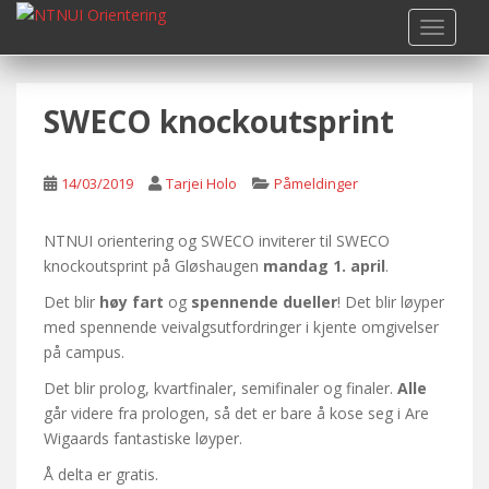
S
TOGGLE
k
i
p
SWECO knockoutsprint
t
o
m
14/03/2019
Tarjei Holo
Påmeldinger
a
i
n
NTNUI orientering og SWECO inviterer til SWECO
c
knockoutsprint på Gløshaugen
mandag 1. april
.
o
Det blir
høy fart
og
spennende dueller
! Det blir løyper
n
med spennende veivalgsutfordringer i kjente omgivelser
t
på campus.
e
Det blir prolog, kvartfinaler, semifinaler og finaler.
Alle
n
går videre fra prologen, så det er bare å kose seg i Are
t
Wigaards fantastiske løyper.
Å delta er gratis.