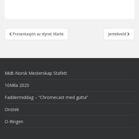
Post
Presentasjon av styret: Marte
Jentekveld
navigation
Midt-Norsk Mesterskap Stafett
10Mila 2025
Faddermiddag – “Chromecast med gutta”
Onstek
O-Ringen