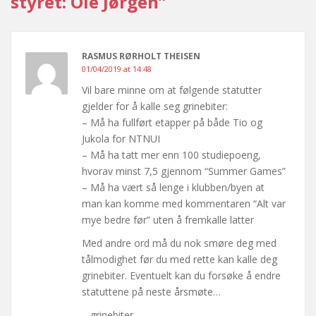
styret: Ole Jørgen”
RASMUS RØRHOLT THEISEN
01/04/2019 at 14:48
Vil bare minne om at følgende statutter
gjelder for å kalle seg grinebiter:
– Må ha fullført etapper på både Tio og
Jukola for NTNUI
– Må ha tatt mer enn 100 studiepoeng,
hvorav minst 7,5 gjennom “Summer Games”
– Må ha vært så lenge i klubben/byen at
man kan komme med kommentaren “Alt var
mye bedre før” uten å fremkalle latter
Med andre ord må du nok smøre deg med
tålmodighet før du med rette kan kalle deg
grinebiter. Eventuelt kan du forsøke å endre
statuttene på neste årsmøte…
– grinebiter