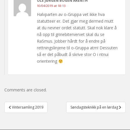
OLE JØRGEN BOGEN ARENTH
10/04/2019 at 18:13
Halvparten av o-Gruppa vet ikke hva
statutteer er. Det gjør meg dermed mutt
at du nevner ordet statutt. Skal nok klare å
nå opp til grinebitervervet skal du se
RaSmus. Jobber hårdt for å endre på
rettningslinjene til o-Gruppa atm! Dessuten
så er det påbudt å skrive stor O i ntnui
orientering
Comments are closed.
Post
Vintersamling 2019
Søndagsteknikk på en lørdag
navigation