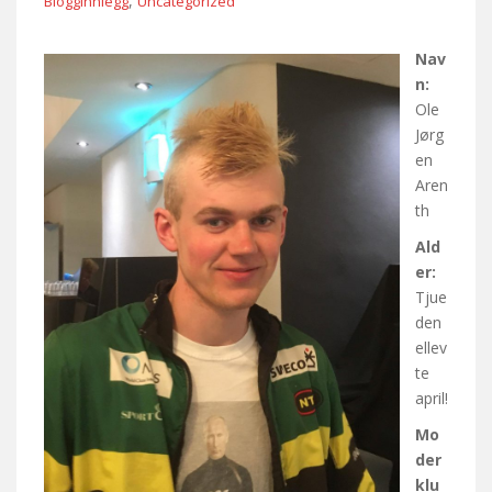
,
Blogginnlegg
Uncategorized
Nav
n:
Ole
Jørg
en
Aren
th
Ald
er:
Tjue
den
ellev
te
april!
Mo
der
klu