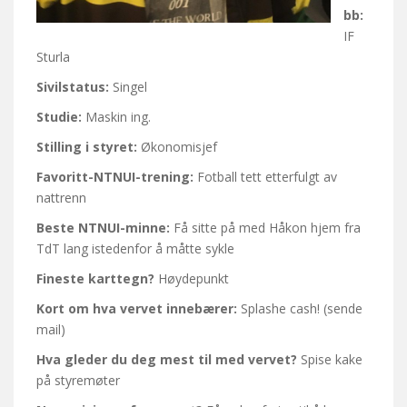
bb:
IF
Sturla
Sivilstatus:
Singel
Studie:
Maskin ing.
Stilling i styret:
Økonomisjef
Favoritt-NTNUI-trening:
Fotball tett etterfulgt av
nattrenn
Beste NTNUI-minne:
Få sitte på med Håkon hjem fra
TdT lang istedenfor å måtte sykle
Fineste karttegn?
Høydepunkt
Kort om hva vervet innebærer:
Splashe cash! (sende
mail)
Hva gleder du deg mest til med vervet?
Spise kake
på styremøter