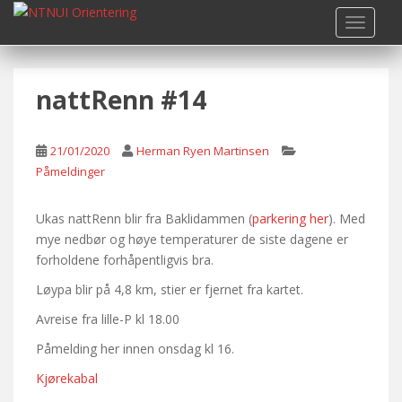
S
TOGGLE
k
i
p
nattRenn #14
t
o
m
21/01/2020
Herman Ryen Martinsen
a
Påmeldinger
i
n
c
Ukas nattRenn blir fra Baklidammen (
parkering her
). Med
o
mye nedbør og høye temperaturer de siste dagene er
n
forholdene forhåpentligvis bra.
t
Løypa blir på 4,8 km, stier er fjernet fra kartet.
e
Avreise fra lille-P kl 18.00
n
t
Påmelding her innen onsdag kl 16.
Kjørekabal