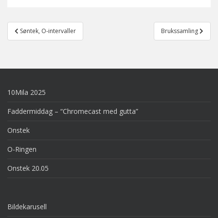
Post
Søntek, O-intervaller
Brukssamling
navigation
10Mila 2025
Faddermiddag – “Chromecast med gutta”
Onstek
O-Ringen
Onstek 20.05
Bildekarusell