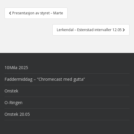
Post
Presentasjon av styret – Marte
navigation
Lerkendal – Estenstad intervaller 12.05
10Mila 2025
Faddermiddag – “Chromecast med gutta”
Onstek
O-Ringen
Onstek 20.05