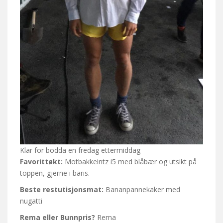
Klar for bodda en fredag ettermiddag
Favorittøkt:
Motbakkeintz i5 med blåbær og utsikt på
toppen, gjerne i baris.
Beste restutisjonsmat:
Bananpannekaker med
nugatti
Rema eller Bunnpris?
Rema