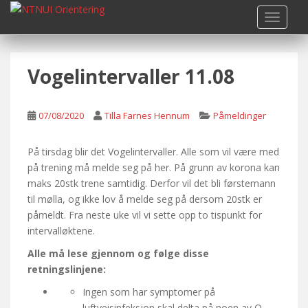
S
TOGGLE
k
i
p
Vogelintervaller 11.08
t
o
m
07/08/2020
Tilla Farnes Hennum
Påmeldinger
a
i
n
På tirsdag blir det Vogelintervaller. Alle som vil være med
c
på trening må melde seg på her. På grunn av korona kan
o
maks 20stk trene samtidig. Derfor vil det bli førstemann
n
til mølla, og ikke lov å melde seg på dersom 20stk er
t
påmeldt. Fra neste uke vil vi sette opp to tispunkt for
e
intervalløktene.
n
Alle må lese gjennom og følge disse
t
retningslinjene:
Ingen som har symptomer på
luftveisinfeksjon skal delta på noen av O-