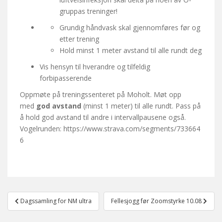
gruppas treninger!
Grundig håndvask skal gjennomføres før og
etter trening
Hold minst 1 meter avstand til alle rundt deg
Vis hensyn til hverandre og tilfeldig
forbipasserende
Oppmøte på treningssenteret på Moholt. Møt opp
med
god avstand
(minst 1 meter) til alle rundt. Pass på
å hold god avstand til andre i intervallpausene også.
Vogelrunden: https://www.strava.com/segments/733664
6
Post
Dagssamling for NM ultra
Fellesjogg før Zoomstyrke 10.08
navigation