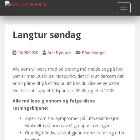
S
TOGGLE
k
i
p
Langtur søndag
t
o
m
16/08/2020
Ane Dyrkorn
Påmeldinger
a
i
n
Alle som vil være med på trening må melde seg på her.
c
Det er max 20stk per tidspunkt, det vil si at dersom det
o
er 20 påmeldt på et tisdpunkt kan du ikke velge dette.
n
Det blir satt opp et tidspunkt kl.09.30 og et kl.10.00.
t
Alle må lese gjennom og følge disse
e
retningslinjene:
n
Ingen som har symptomer på luftveisinfeksjon
t
skal delta på noen av O-gruppas treninger!
Grundig håndvask skal gjennomføres før og etter
trening