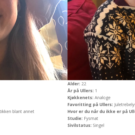
Alder:
22
År på Ullers:
1
Kjøkkenets:
Analoge
Favoritting på Ullers:
Juletrebel
ikken blant annet
Hvor er du når du ikke er på Ul
Studie:
Fysmat
Sivilstatus:
Singel