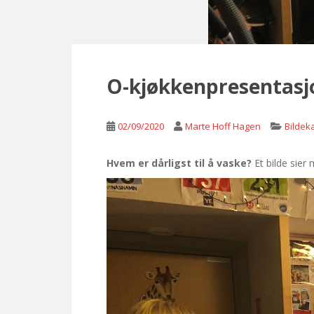
O-kjøkkenpresentasjo
02/09/2020
Marte Hoff Hagen
Bildek
Hvem er dårligst til å vaske?
Et bilde sier