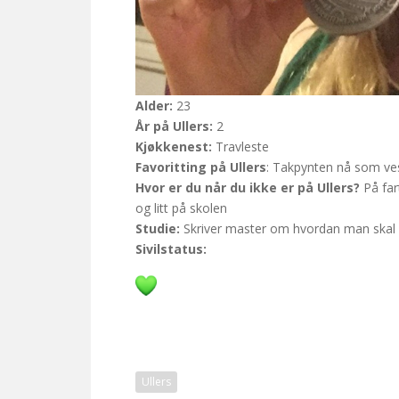
Alder:
23
År på Ullers:
2
Kjøkkenest:
Travleste
Favoritting på Ullers
: Takpynten nå som ve
Hvor er du når du ikke er på Ullers?
På fart
og litt på skolen
Studie:
Skriver master om hvordan man skal d
Sivilstatus:
Ullers