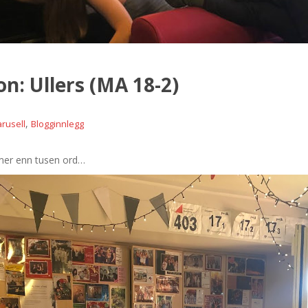
n: Ullers (MA 18-2)
,
arusell
Blogginnlegg
 mer enn tusen ord…