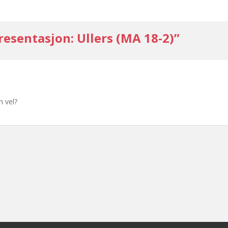
esentasjon: Ullers (MA 18-2)”
n vel?