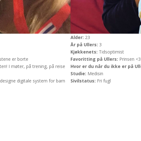
Alder:
23
År på Ullers:
3
Kjøkkenets:
Tidsoptimist
stene er borte
Favoritting på Ullers:
Prinsen <3
en! I møter, på trening, på reise
Hvor er du når du ikke er på Ull
Studie:
Medisin
esigne digitale system for barn
Sivilstatus:
Fri fugl