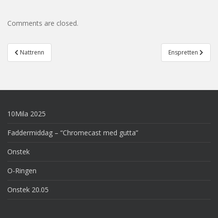
Comments are closed.
Post
Nattrenn
Enspretten
navigation
10Mila 2025
Faddermiddag – “Chromecast med gutta”
Onstek
O-Ringen
Onstek 20.05