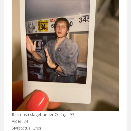
Rasmus i slaget under O-dag i 97′
Alder: 34
Sivilstatus: Grus