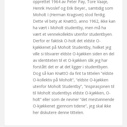
opprettet 1964 av Peter Pay, Tore Vaaje,
Henrik Hvoslef og Erik Beyer., samtidig som
Moholt I (Herman Kragsvei) stod ferdig.
Dette vil bety at KnøttO, anno 1962, ikke kan
ha vært i Moholt studentby, men må ha
vært et vennekollektiv utenfor studentbyen.
Derfor er faktisk O-holt det eldste O-
kjøkkenet på Moholt Studentby, hvilket jeg
ville si tilsvarer eldste O-kjøkken siden en del
av identiteten til et O-kjøkken slik jeg har
forstått det er at det ligger i studentbyen.
Dog så kan KnøttO da fint ta tittelen “eldste
O-kollektiv på Moholt”, “eldste O-kjøkken
utenfor Moholt Studentby”, “inspirasjonen til
til Moholt studentbys eldste O-kjøkken, O-
holt” eller som de nevner “det mestvinnende
O-kjøkkenet gjennom tidene”, jeg skal ikke
her diskutere denne tittelen.