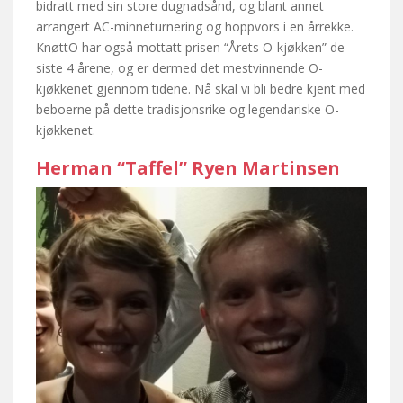
bidratt med sin store dugnadsånd, og blant annet
arrangert AC-minneturnering og hoppvors i en årrekke.
KnøttO har også mottatt prisen “Årets O-kjøkken” de
siste 4 årene, og er dermed det mestvinnende O-
kjøkkenet gjennom tidene. Nå skal vi bli bedre kjent med
beboerne på dette tradisjonsrike og legendariske O-
kjøkkenet.
Herman “Taffel” Ryen Martinsen