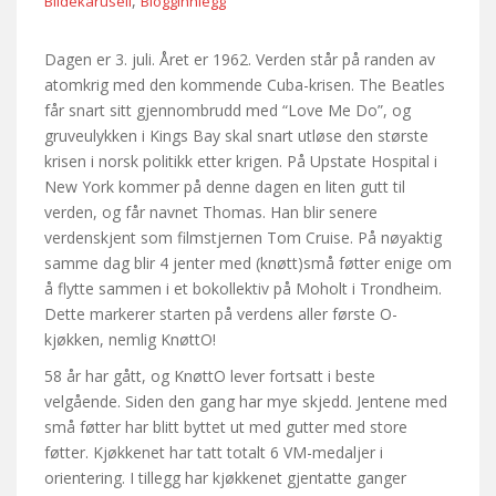
,
Bildekarusell
Blogginnlegg
Dagen er 3. juli. Året er 1962. Verden står på randen av
atomkrig med den kommende Cuba-krisen. The Beatles
får snart sitt gjennombrudd med “Love Me Do”, og
gruveulykken i Kings Bay skal snart utløse den største
krisen i norsk politikk etter krigen. På Upstate Hospital i
New York kommer på denne dagen en liten gutt til
verden, og får navnet Thomas. Han blir senere
verdenskjent som filmstjernen Tom Cruise. På nøyaktig
samme dag blir 4 jenter med (knøtt)små føtter enige om
å flytte sammen i et bokollektiv på Moholt i Trondheim.
Dette markerer starten på verdens aller første O-
kjøkken, nemlig KnøttO!
58 år har gått, og KnøttO lever fortsatt i beste
velgående. Siden den gang har mye skjedd. Jentene med
små føtter har blitt byttet ut med gutter med store
føtter. Kjøkkenet har tatt totalt 6 VM-medaljer i
orientering. I tillegg har kjøkkenet gjentatte ganger