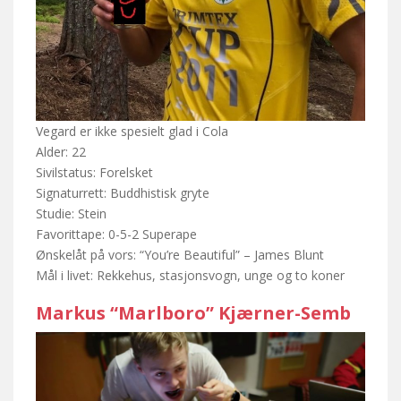
Vegard er ikke spesielt glad i Cola
Alder: 22
Sivilstatus: Forelsket
Signaturrett: Buddhistisk gryte
Studie: Stein
Favorittape: 0-5-2 Superape
Ønskelåt på vors: “You’re Beautiful” – James Blunt
Mål i livet: Rekkehus, stasjonsvogn, unge og to koner
Markus “Marlboro” Kjærner-Semb