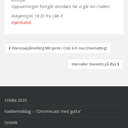
Oppvarmingen foregår utendørs før vi går inn i hallen.
Avkjøring kl. 18:20 fra Lille-P.
Kjørekabal
Post
Interessepåmelding NM sprint i Oslo 6-9. mai (Overnatting)
navigation
Intervaller: Baneints på Øya
10Mila 2025
Faddermiddag – “Chromecast med gutta”
Onstek