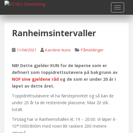
S
TOGGLE
k
i
p
Ranheimsintervaller
t
o
m
11/04/2021
Karoline Aune
Påmeldinger
a
i
n
NB! Dette gjelder KUN for de løperne som er
c
definert som toppidrettsutøvere på bakgrunn av
o
NOF sine gjeldene råd
og de som er under 20 år i
n
løpet av dette året.
t
Toppidrettsutøvere vil ha førsteprioritet og så kan de
e
under 20 år ta de resterende plassene. Max 20 stk.
n
totalt.
t
Tirsdag har vi Ranheimshallen kl. 19 – 20:00. Vi løper 6-
10*1000/800m med noen litt raskere 200 metere
etterpå.